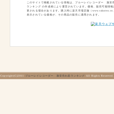
このサイトで掲載されている情報は、ブルーレイレコーダー 激安
ランキング の作成者により運営されています。価格、販売可能情報
更される場合があります。購入時に楽天市場店舗（www.rakuten.co.
表示されている価格が、その商品の販売に適用されます。
Copyright(C)2011
ブルーレイレコーダー 激安売れ筋ランキング
All Rights Reserved.