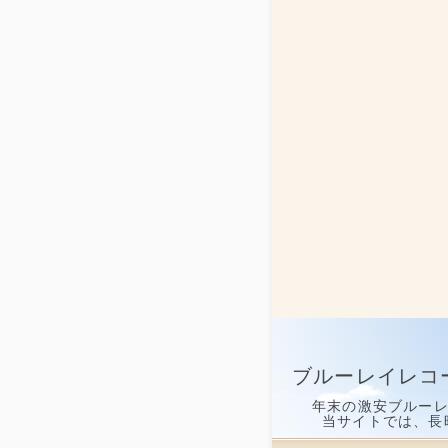
ブルーレイレコ
年末の激安ブルー
当サイトでは、長