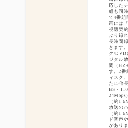
応したチ
組も同
て4番組
画には「
視聴契約
ぷり録
長時間録
きます。
ク/DV
ジタル放
間（HZ
す。2番
ィスク、
た15倍
BS・1
24Mb
（約1.
放送のハ
（約1.
ド音声
がありま