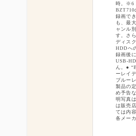
時。※6
BZT7
録画でき
も、最大
ャンル
す。さら
ディスク
HDDへ
録画後
USB-
ん。● “B
ーレイディ
ブルーレ
製品の
め予告な
明写真は
は販売店
ては内
各メーカ