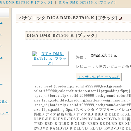
A DMR-BZT910-K [ブラック]
｜
DIGA DMR-BZT910-K [ブラック]
パナソニック DIGA DMR-BZT910-K [ブラック]
-
-
DIGA DMR-BZT910-K [ブラック]
-
-
評価：
レビュー： 0件のレビューがあ
エクサでレビューをみる
-
.spec_head {border:1px solid #999999;background-
color:#ff9900;color:white;font-size=11px;padding:5px;}
.spec_th{border:1px solid #999999;background-color:#
size:12px;color:black;padding:5px;font-weight:normal;}
BR-
.spec_td{border:1px solid #999999;background-color:#
size:12px;padding:5px;}スペックタイプブルーレイ
ンレコ
再生メディア録画可能メディアBD-RBD-R DLBD-R XLB
DLBD-RE XLDVD-RDVD-RWDVD-RAMDVD-R 
アBD-RBD-R DLBD-R XLBD-REBD-RE DLBD-RE X
RWDVD-RAMDVD-R DLDVD+RDVD+RWDVD+R D