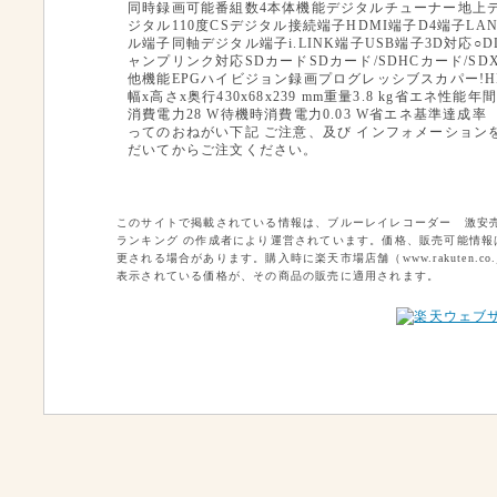
同時録画可能番組数4本体機能デジタルチューナー地上デ
ジタル110度CSデジタル接続端子HDMI端子D4端子LA
ル端子同軸デジタル端子i.LINK端子USB端子3D対応○
ャンプリンク対応SDカードSDカード/SDHCカード/SD
他機能EPGハイビジョン録画プログレッシブスカパー!
幅x高さx奥行430x68x239 mm重量3.8 kg省エネ性能
消費電力28 W待機時消費電力0.03 W省エネ基準達成
ってのおねがい下記 ご注意、及び インフォメーション
だいてからご注文ください。
このサイトで掲載されている情報は、ブルーレイレコーダー 激安
ランキング の作成者により運営されています。価格、販売可能情報
更される場合があります。購入時に楽天市場店舗（www.rakuten.co.
表示されている価格が、その商品の販売に適用されます。