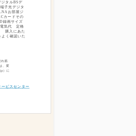
ジタルBSデ
N端子光デジタ
DLNAお部屋ジ
XCカードその
HD録画サイズ
年間電気代 定格
率 購入にあた
をよく確認いた
売れ筋
は、変
jp）に