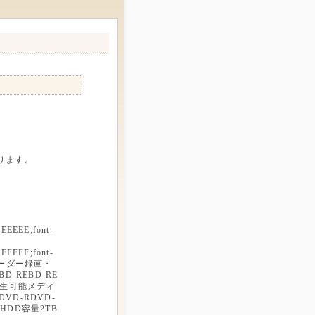
ります。
EEEEEE;font-
FFFFFF;font-
レコーダー録画・
D-REBD-RE
DL再生可能メディ
LDVD-RDVD-
LHDD容量2TB