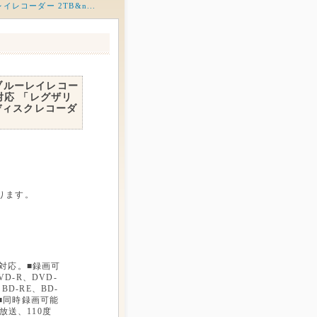
レコーダー 2TB&n...
 ブルーレイレコー
画対応 「レグザリ
ディスクレコーダ
ります。
対応。■録画可
VD-R、DVD-
BD-RE、BD-
DL■同時録画可能
放送、110度