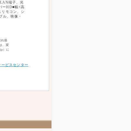
、LAN端子、光
バーHD■幅×高
ヤレスリモコン、シ
ーブル、映像・
売れ筋
は、変
jp）に