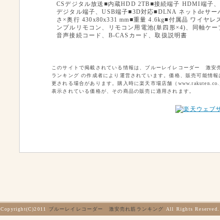
CSデジタル放送■内蔵HDD 2TB■接続端子 HDMI端子
デジタル端子、USB端子■3D対応■DLNA ネットdeサー
さ×奥行 430x80x331 mm■重量 4.6kg■付属品 ワイ
ンプルリモコン、リモコン用電池(単四形×4)、同軸ケ
音声接続コード、B-CASカード、取扱説明書
このサイトで掲載されている情報は、ブルーレイレコーダー 激安
ランキング の作成者により運営されています。価格、販売可能情報
更される場合があります。購入時に楽天市場店舗（www.rakuten.co.
表示されている価格が、その商品の販売に適用されます。
Copyright(C)2011
ブルーレイレコーダー 激安売れ筋ランキング
All Rights Reserved.